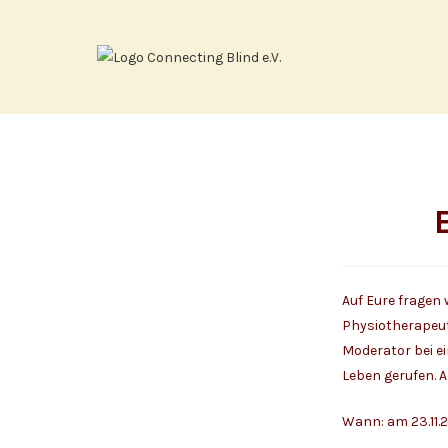
Zum
Inhalt
springen
Auf Eure fragen
Physiotherapeut,
Moderator bei ei
Leben gerufen. 
Wann: am 23.11.