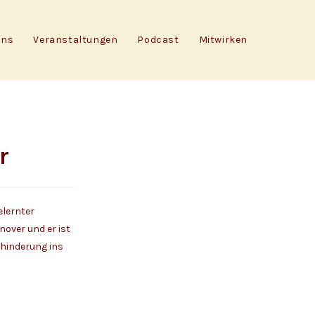
Uns
Veranstaltungen
Podcast
Mitwirken
r
elernter
nover und er ist
ehinderung ins