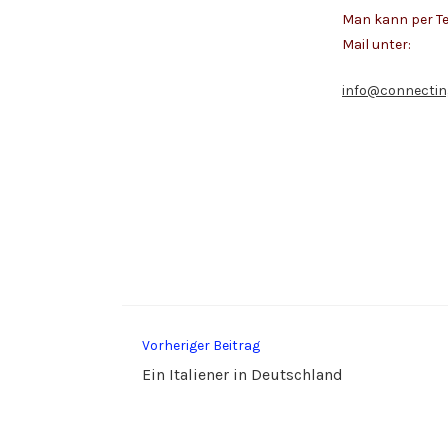
Man kann per Te
Mail unter:
info@connectin
Weitere
Vorheriger Beitrag
Artikel
Ein Italiener in Deutschland
ansehen