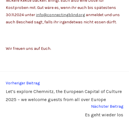
leckere Kekse backen. Bringt Euch also eine Dose für
Kostproben mit. Gut wäre es, wenn ihr euch bis spätestens
30.11.2024 unter
info@connectingblind.org
anmeldet und uns
auch Bescheid sagt, falls ihr irgendetwas nicht essen dürft.
Wir freuen uns auf Euch.
Weitere
Vorheriger Beitrag
Artikel
Let’s explore Chemnitz, the European Capital of Culture
ansehen
2025 – we welcome guests from all over Europe
Nächster Beitrag
Es geht wieder los